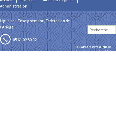
Administration
Ligue de l'Enseignement, Fédération de
l'Ariège
Recherche
pour :
05.61.02.80.02
Tous droit réservés Ligue de
l’enseignement Ariége 2013-
13 Rue du Lieutenant
2017
Paul Delpech 09000 Foix