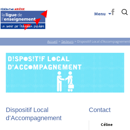
Rech
Aller au
Menu
pour 
contenu
principal
Accueil
>
Secteurs
> Dispositif Local d’Accompagnement
Dispositif Local
Contact
d’Accompagnement
Céline